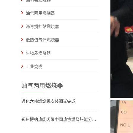
油气两用燃烧器
沥青搅拌站燃烧器
低热值气体燃烧器
生物质燃烧器
工业烧嘴
油气两用燃烧器
通化六吨燃烧机安装调试完成
郑州博纳热能闪耀中国热协燃烧热能分会成立大会，总经理王鑫分享国际开拓经验