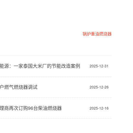
锅炉重油燃烧器
能源：一家泰国大米厂的节能改造案例
2025-12-31
户燃气燃烧器调试
2025-12-26
理商再次订购96台柴油燃烧器
2025-12-16