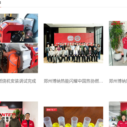
品
燃烧机安装调试完成
郑州博纳热能闪耀中国热协燃烧热能分会成立大会，总经理王鑫分享国际开拓经验