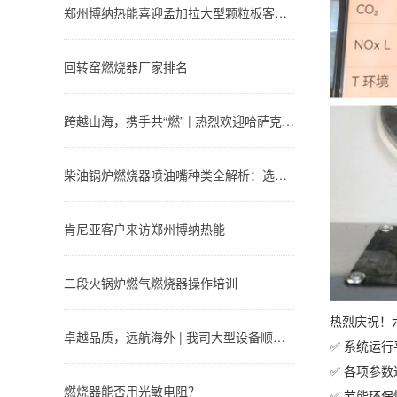
郑州博纳热能喜迎孟加拉大型颗粒板客户到访，共探清洁能源改造新路径
回转窑燃烧器厂家排名
跨越山海，携手共“燃” | 热烈欢迎哈萨克斯坦合作伙伴莅临考察
柴油锅炉燃烧器喷油嘴种类全解析：选对类型，效率提升 30%
肯尼亚客户来访郑州博纳热能
二段火锅炉燃气燃烧器操作培训
热烈庆祝！
卓越品质，远航海外 | 我司大型设备顺利完成交付
✅ 系统运
✅ 各项参
燃烧器能否用光敏电阻？
✅ 节能环