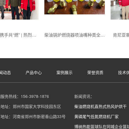
跨越山海，携手共“燃” | 热烈欢迎哈萨克斯坦合作伙伴莅临考察
柴油锅炉燃烧器喷油嘴种类全解析：选对类型，效率提升 30%
肯尼亚
闻动态
产品中心
案例展示
荣誉资质
技术
服务热线：156-3978-1876
新闻资讯：
公地址：郑州市国家大学科技园东区
柴油燃烧机直热式热风炉烘干
厂地址：河南省郑州市新密香山路33号
黄磷尾气低氮燃烧机厂家
博纳热能篮球队在同城企业篮